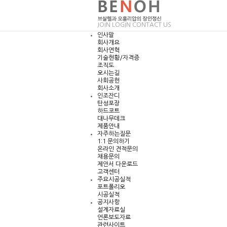
JOIN
LOGIN
CONTACT US
인사말
회사개요
회사연혁
기술현황/자격증
조직도
오시는길
사회공헌
회사소개
인조잔디
탄성포장
하드코트
대나무데크
제품안내
자주하는질문
1:1 문의하기
온라인 견적문의
채용문의
제안서 다운로드
고객센터
주요시공실적
포트폴리오
시공실적
공지사항
설계자료실
언론보도자료
관련사이트