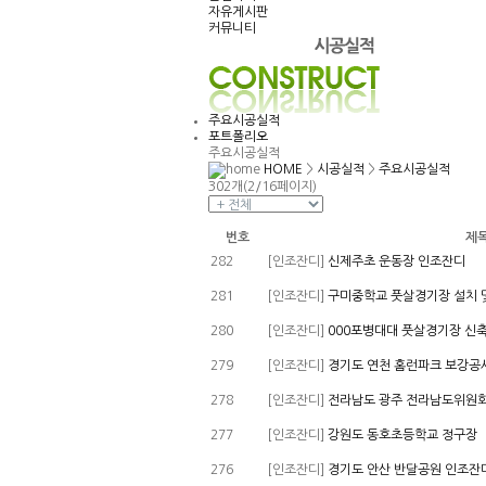
자유게시판
커뮤니티
주요시공실적
포트폴리오
주요시공실적
HOME
>
시공실적
>
주요시공실적
302개(2/16페이지)
번호
제
282
[인조잔디]
신제주초 운동장 인조잔디
281
[인조잔디]
구미중학교 풋살경기장 설치 
280
[인조잔디]
000포병대대 풋살경기장 신
279
[인조잔디]
경기도 연천 홈런파크 보강공
278
[인조잔디]
전라남도 광주 전라남도위원
277
[인조잔디]
강원도 동호초등학교 정구장
276
[인조잔디]
경기도 안산 반달공원 인조잔