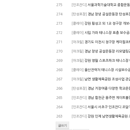
275
[인조잔디]
서울과학기술대학교 종합운동
274
[탄성포장]
경남 창녕 공설운동장 탄성포
273
[클레이]
강원 횡성고 외 1교 정구장 개
272
[클레이]
시립 가좌 테니스장 표층 보수공
271
[아크릴]
경기도 이천시 정구장 케미컬코
270
[아크릴]
경남 창녕 공설운동장 리모델링
269
[아크릴]
강원 영월 스포츠파크 테니스장
268
[클레이]
울산전력처 테니스장 시설보수
267
[아크릴]
남면 생활체육공원 조성사업 관
266
[탄성포장]
경남 거창여중 다양한 학교운
265
[인조잔디]
경남 합천군 용주면 게이트볼
264
[인조잔디]
서울시 서초구 인조잔디 조달
263
[인조잔디]
강원 인제 남면생활체육공원 
글쓰기