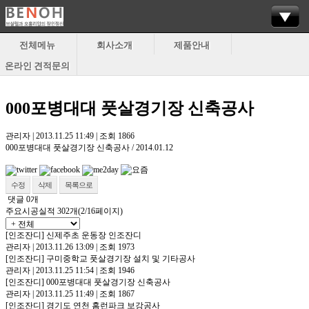
전체메뉴
회사소개
제품안내
온라인 견적문의
000포병대대 풋살경기장 신축공사
관리자
|
2013.11.25 11:49
|
조회
1866
000포병대대 풋살경기장 신축공사 / 2014.01.12
수정
삭제
목록으로
댓글
0
개
주요시공실적
302개(2/16페이지)
[인조잔디]
신제주초 운동장 인조잔디
관리자
|
2013.11.26 13:09
|
조회 1973
[인조잔디]
구미중학교 풋살경기장 설치 및 기타공사
관리자
|
2013.11.25 11:54
|
조회 1946
[인조잔디]
000포병대대 풋살경기장 신축공사
관리자
|
2013.11.25 11:49
|
조회 1867
[인조잔디]
경기도 연천 홈런파크 보강공사