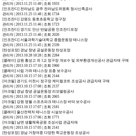
관리자
|
2013.11.25 11:49
|
조회 1933
[인조잔디]
전라남도 광주 전라남도위원회 청사신축공사
관리자
|
2013.11.25 11:48
|
조회 1734
[인조잔디]
강원도 동호초등학교 정구장
관리자
|
2013.11.25 11:46
|
조회 1723
[인조잔디]
경기도 안산 반달공원 인조잔디포장
관리자
|
2013.11.25 11:46
|
조회 2020
[인조잔디]
서울과학기술대학교 종합운동장 테니스장
관리자
|
2013.11.25 11:45
|
조회 2339
[탄성포장]
경남 창녕 공설운동장 탄성포장
관리자
|
2013.10.28 10:28
|
조회 2284
[클레이]
강원 횡성고 외 1교 정구장 개보수 및 외부환경개선공사 관급자재 구매
관리자
|
2013.10.15 17:10
|
조회 1960
[클레이]
시립 가좌 테니스장 표층 보수공사
관리자
|
2013.10.15 17:10
|
조회 2144
[아크릴]
경기도 이천시 정구장 케미컬코트 조성공사 관급자재 구매
관리자
|
2013.10.15 17:08
|
조회 2137
[아크릴]
경남 창녕 공설운동장 리모델링공사
관리자
|
2013.10.15 17:08
|
조회 2065
[아크릴]
강원 영월 스포츠파크 테니스장 바닥 보수공사
관리자
|
2013.10.15 17:07
|
조회 2181
[클레이]
울산전력처 테니스장 시설보수공사
관리자
|
2013.10.15 17:06
|
조회 1771
[아크릴]
남면 생활체육공원 조성사업 관급자재
관리자
|
2013.10.15 17:05
|
조회 2141
[탄성포장]
경남 거창여중 다양한 학교운동장 조성공사