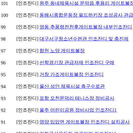
[인조잔디]
원주 동네체육시설 문막읍 후용리 게이트볼
101
[인조잔디]
동해시종합운동장 필드하키장 조성공사 관
100
[인조잔디]
영동 추풍령전천후게이트볼장 내부인조잔디
99
[인조잔디]
대구서구청소년수련관 인조잔디 및 충진제
98
[인조잔디]
합천 노양 게이트볼장
97
[인조잔디]
선학경기장 관급자재 인조잔디 구매
96
[인조잔디]
거창 가조게이트볼장 인조잔디
95
[인조잔디]
울산 성안 체육시설 측구수로관
94
[인조잔디]
포항 오천문덕리 테니스장 정비공사
93
[인조잔디]
울주 어린이공원 정비사업 인조잔디1
92
[인조잔디]
영양 입압면 게이트볼장 인조잔디 설치공사
91