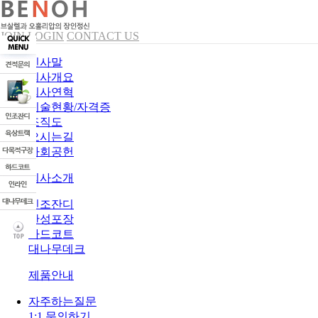
JOIN
LOGIN
CONTACT US
인사말
회사개요
회사연혁
기술현황/자격증
조직도
오시는길
사회공헌
회사소개
인조잔디
탄성포장
하드코트
대나무데크
제품안내
자주하는질문
1:1 문의하기