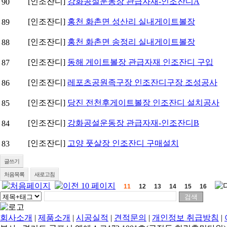
[인조잔디]
강화공설운동장 관급자재-인조잔디A
90
[인조잔디]
홍천 화촌면 성산리 실내게이트볼장
89
[인조잔디]
홍천 화촌면 송정리 실내게이트볼장
88
[인조잔디]
동해 게이트볼장 관급자재 인조잔디 구입
87
[인조잔디]
레포츠공원족구장 인조잔디구장 조성공사
86
[인조잔디]
당진 전천후게이트볼장 인조잔디 설치공사
85
[인조잔디]
강화공설운동장 관급자재-인조잔디B
84
[인조잔디]
고양 풋살장 인조잔디 구매설치
83
글쓰기
처음목록
새로고침
11
12
13
14
15
16
회사소개
|
제품소개
|
시공실적
|
견적문의
|
개인정보 취급방침
|