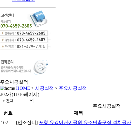
주요시공실적
HOME
>
시공실적
>
주요시공실적
302개(11/16페이지)
주요시공실적
번호
제목
[인조잔디]
포항 유강어린이공원 유소년축구장 설치공
102