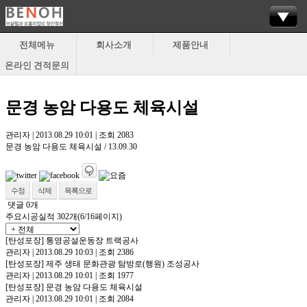
전체메뉴
회사소개
제품안내
온라인 견적문의
문경 농암 다용도 체육시설
관리자
|
2013.08.29 10:01
|
조회
2083
문경 농암 다용도 체육시설 / 13.09.30
수정
삭제
목록으로
댓글
0
개
주요시공실적
302개(6/16페이지)
[탄성포장]
통영공설운동장 트랙공사
관리자
|
2013.08.29 10:03
|
조회 2386
[탄성포장]
제주 생태 문화관광 탐방로(행원) 조성공사
관리자
|
2013.08.29 10:01
|
조회 1977
[탄성포장]
문경 농암 다용도 체육시설
관리자
|
2013.08.29 10:01
|
조회 2084