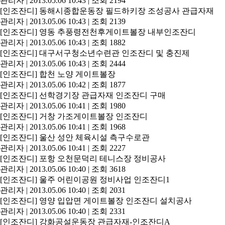
관리자
|
2013.05.06 10:43
|
조회 2194
[인조잔디]
동해시종합운동장 필드하키장 조성공사 관급자재
관리자
|
2013.05.06 10:43
|
조회 2139
[인조잔디]
영동 추풍령전천후게이트볼장 내부인조잔디
관리자
|
2013.05.06 10:43
|
조회 1882
[인조잔디]
대구서구청소년수련관 인조잔디 및 충진제
관리자
|
2013.05.06 10:43
|
조회 2444
[인조잔디]
합천 노양 게이트볼장
관리자
|
2013.05.06 10:42
|
조회 1877
[인조잔디]
선학경기장 관급자재 인조잔디 구매
관리자
|
2013.05.06 10:41
|
조회 1980
[인조잔디]
거창 가조게이트볼장 인조잔디
관리자
|
2013.05.06 10:41
|
조회 1968
[인조잔디]
울산 성안 체육시설 측구수로관
관리자
|
2013.05.06 10:41
|
조회 2227
[인조잔디]
포항 오천문덕리 테니스장 정비공사
관리자
|
2013.05.06 10:40
|
조회 3618
[인조잔디]
울주 어린이공원 정비사업 인조잔디1
관리자
|
2013.05.06 10:40
|
조회 2031
[인조잔디]
영양 입압면 게이트볼장 인조잔디 설치공사
관리자
|
2013.05.06 10:40
|
조회 2331
[인조잔디]
강화공설운동장 관급자재-인조잔디A