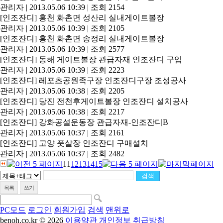
관리자
|
2013.05.06 10:39
|
조회 2154
[인조잔디]
홍천 화촌면 성산리 실내게이트볼장
관리자
|
2013.05.06 10:39
|
조회 2105
[인조잔디]
홍천 화촌면 송정리 실내게이트볼장
관리자
|
2013.05.06 10:39
|
조회 2577
[인조잔디]
동해 게이트볼장 관급자재 인조잔디 구입
관리자
|
2013.05.06 10:39
|
조회 2223
[인조잔디]
레포츠공원족구장 인조잔디구장 조성공사
관리자
|
2013.05.06 10:38
|
조회 2205
[인조잔디]
당진 전천후게이트볼장 인조잔디 설치공사
관리자
|
2013.05.06 10:38
|
조회 2217
[인조잔디]
강화공설운동장 관급자재-인조잔디B
관리자
|
2013.05.06 10:37
|
조회 2161
[인조잔디]
고양 풋살장 인조잔디 구매설치
관리자
|
2013.05.06 10:37
|
조회 2482
11
12
13
14
15
목록
쓰기
PC모드
로그인
회원가입
검색
맨위로
benoh.co.kr © 2026
이용약관
개인정보 취급방침